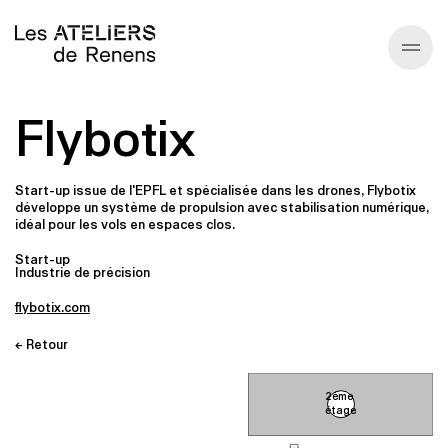
Flybotix
Annuaire
À propos
Start-up issue de l'EPFL et spécialisée dans les drones, Flybotix
développe un système de propulsion avec stabilisation numérique,
idéal pour les vols en espaces clos.
Écosysteme
Start-up
Industrie de précision
Infos générales
flybotix.com
← Retour
2ème
étage