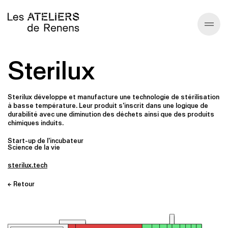
Sterilux
Annuaire
À propos
Sterilux développe et manufacture une technologie de stérilisation
à basse température. Leur produit s'inscrit dans une logique de
durabilité avec une diminution des déchets ainsi que des produits
Écosysteme
chimiques induits.
Start-up de l'incubateur
Science de la vie
Infos générales
sterilux.tech
← Retour